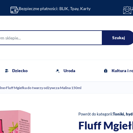
Bezpieczne płatności: BLIK, Tpay, Karty
Szukaj
Dziecko
Uroda
Kultura i 
lne
›
Fluff Mgiełka do twarzy odżywcza Malina 150ml
Powrót do kategorii:
Toniki, hy
Fluff Mgie