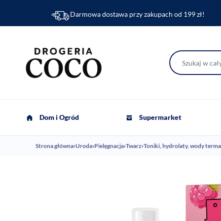
Darmowa dostawa przy zakupach od 199 zł!
Dom i Ogród
Supermarket
Strona główna
›
Uroda
›
Pielęgnacja
›
Twarz
›
Toniki, hydrolaty, wody terma