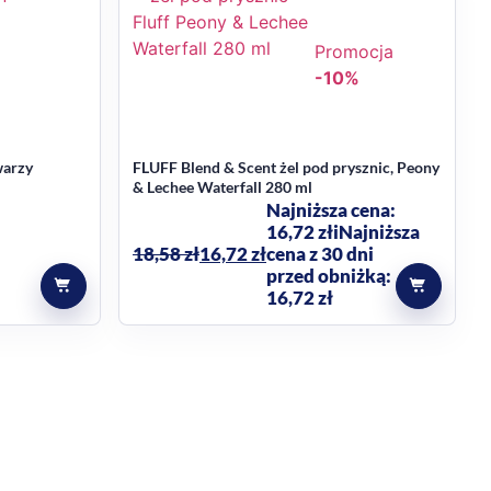
Promocja
-10%
warzy
FLUFF Blend & Scent żel pod prysznic, Peony
& Lechee Waterfall 280 ml
Najniższa cena:
16,72
zł
i
Najniższa
18,58
zł
16,72
zł
cena z 30 dni
przed obniżką:
16,72 zł