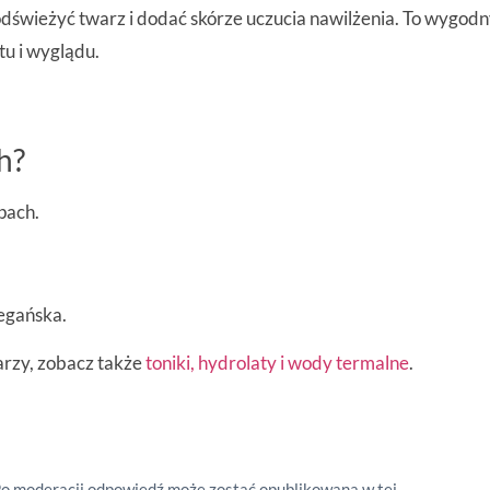
wieżyć twarz i dodać skórze uczucia nawilżenia. To wygodny 
u i wyglądu.
h?
pach.
wegańska.
arzy, zobacz także
toniki, hydrolaty i wody termalne
.
Po moderacji odpowiedź może zostać opublikowana w tej