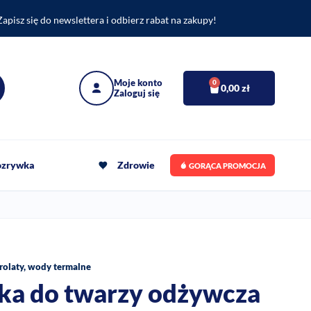
Zapisz się do newslettera i odbierz rabat na zakupy!
0
0,00
zł
rozrywka
Zdrowie
GORĄCA PROMOCJA
drolaty, wody termalne
łka do twarzy odżywcza