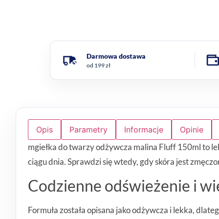
Darmowa dostawa
od 199 zł
Opis
Parametry
Informacje
Opinie
mgiełka do twarzy odżywcza malina Fluff 150ml to lek
ciągu dnia. Sprawdzi się wtedy, gdy skóra jest zmęc
Codzienne odświeżenie i wi
Formuła została opisana jako odżywcza i lekka, dlate