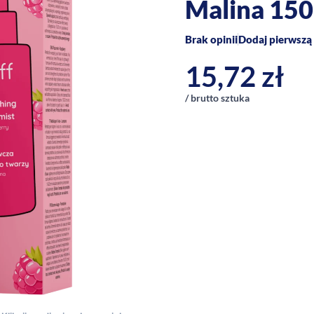
Malina 15
Brak opinii
Dodaj pierwszą 
15,72
zł
/ brutto sztuka