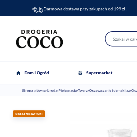
Darmowa dostawa przy zakupach od 199 zł!
Dom i Ogród
Supermarket
Strona główna
›
Uroda
›
Pielęgnacja
›
Twarz
›
Oczyszczanie i demakijaż
›
Ocz
OSTATNIE SZTUKI