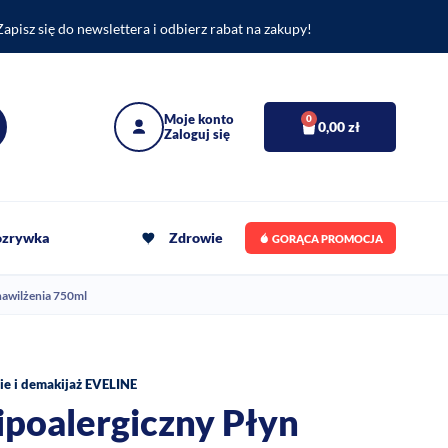
Zapisz się do newslettera i odbierz rabat na zakupy!
0
0,00
zł
rozrywka
Zdrowie
GORĄCA PROMOCJA
nawilżenia 750ml
ie i demakijaż EVELINE
poalergiczny Płyn