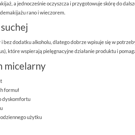
, a jednocześnie oczyszcza i przygotowuje skórę do dalszej 
 demakijażu rano i wieczorem.
 suchej
 i bez dodatku alkoholu, dlatego dobrze wpisuje się w potrze
us), które wspierają pielęgnacyjne działanie produktu i pomag
n micelarny
t
h formuł
do dyskomfortu
lu
codziennego użytku