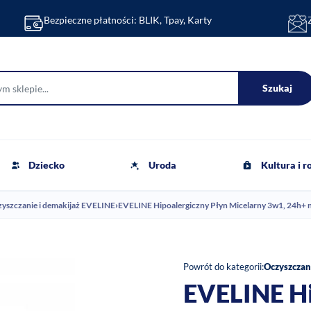
Bezpieczne płatności: BLIK, Tpay, Karty
Szukaj
Dziecko
Uroda
Kultura i 
yszczanie i demakijaż EVELINE
›
EVELINE Hipoalergiczny Płyn Micelarny 3w1, 24h+ 
Powrót do kategorii:
Oczyszczan
EVELINE Hi