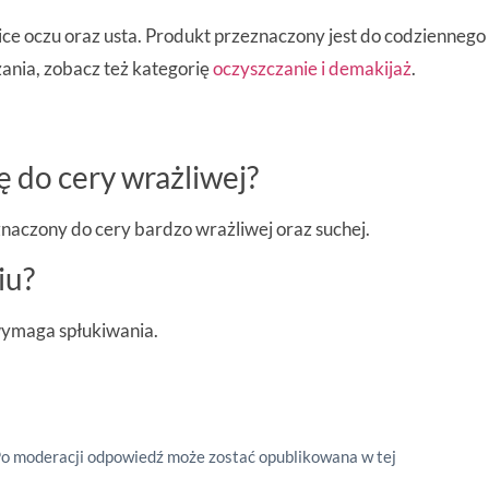
olice oczu oraz usta. Produkt przeznaczony jest do codzienneg
zania, zobacz też kategorię
oczyszczanie i demakijaż
.
ę do cery wrażliwej?
eznaczony do cery bardzo wrażliwej oraz suchej.
iu?
wymaga spłukiwania.
Po moderacji odpowiedź może zostać opublikowana w tej