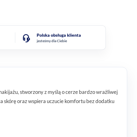
Polska obsługa klienta
jesteśmy dla Ciebie
akijażu, stworzony z myślą o cerze bardzo wrażliwej
eża skórę oraz wspiera uczucie komfortu bez dodatku