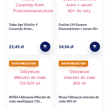
Tołpa Age Vitality 4
Eveline Lift Essence
Ceramidy Krem
Diamond krem + serum 60+
Przeciwzmarszczkowy
Ujędrniający 50+
21,45
zł
14,56
zł
OSTATNIE SZTUKI
OSTATNIE SZTUKI
NIVEA Odżywcze Mleczko do
Nivea Odżywcze mleczko do
ciała nawilżające 72h
ciała 400 ml
nawilżenia z pompką 625ml