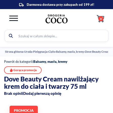
0
Strona główna
›
Uroda
›
Pielęgnacja
›
Ciało
›
Balsamy, masła, kremy
›
Dove Beauty Cream naw
Powrót do kategorii:
Balsamy, masła, kremy
Gorąca promocja
Dove Beauty Cream nawilżający
krem do ciała i twarzy 75 ml
Brak opinii
Dodaj pierwszą opinię
PROMOCJA