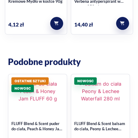
Kremowe Mydło w kostce 90g
Verbena antyperspirant w
sprayu 250ml
4,12
zł
14,40
zł
Podobne produkty
OSTATNIE SZTUKI
NOWOSC
NOWOSC
FLUFF Blend & Scent puder
FLUFF Blend & Scent balsam
do ciała, Peach & Honey Jam
do ciała, Peony & Lechee
60 g
Waterfall 280 ml