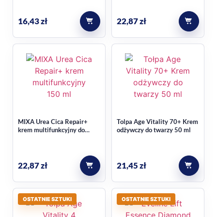
16,43
zł
22,87
zł
MIXA Urea Cica Repair+
Tolpa Age Vitality 70+ Krem
krem multifunkcyjny do
odżywczy do twarzy 50 ml
twarzy, ciała i dłoni,
regenerujący 150 ml
22,87
zł
21,45
zł
OSTATNIE SZTUKI
OSTATNIE SZTUKI