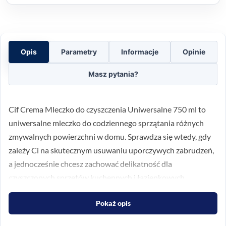
Opis
Parametry
Informacje
Opinie
Masz pytania?
Cif Crema Mleczko do czyszczenia Uniwersalne 750 ml to
uniwersalne mleczko do codziennego sprzątania różnych
zmywalnych powierzchni w domu. Sprawdza się wtedy, gdy
zależy Ci na skutecznym usuwaniu uporczywych zabrudzeń,
a jednocześnie chcesz zachować delikatność dla
czyszczonych sprzętów kuchennych i łazienkowych.
Preparat został stworzony do wygodnego, codziennego
Pokaż opis
użycia. Dzięki aktywnym mikrogranulkom pomaga usuwać
brud bez nadmiernego wysiłku, a po czyszczeniu pozostawia