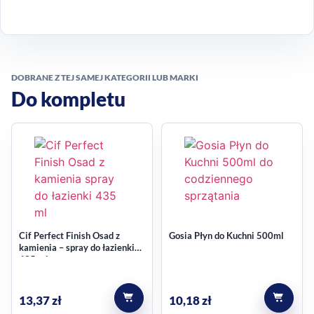
powierzchnie czyste i zadbane. To praktyczny wybór do
kuchni, łazienki oraz innych miejsc, w których regularnie
pojawiają się trudniejsze osady.
DOBRANE Z TEJ SAMEJ KATEGORII LUB MARKI
Skuteczność w codziennym
Do kompletu
sprzątaniu
To mleczko warto rozważyć, gdy potrzebujesz jednego
produktu do wielu zadań w domu. Uniwersalny charakter
ułatwia porządkowanie różnych powierzchni, a konsystencja
mleczka pomaga w wygodnej aplikacji na czyszczonym
miejscu.
Cif Perfect Finish Osad z
Gosia Płyn do Kuchni 500ml
kamienia – spray do łazienki
Aktywne mikrogranulki i
435 ml
delikatne czyszczenie
13,37
zł
10,18
zł