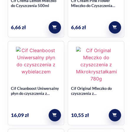
Cif Crema Lemon Mleczko
Cif Cream Pink Flower
W opisie produktu wskazano aktywne mikrogranulki, które
do Czyszczenia 500ml
Mleczko do Czyszczenia
500ml
pomagają usuwać uporczywe zabrudzenia, a jednocześnie
preparat nie rysuje i jest delikatny dla czyszczonych
6,66
zł
6,66
zł
sprzętów.
Stosuj zgodnie z etykietą produktu i zaleceniami producenta.
Cif Cleanboost Uniwersalny
Cif Original Mleczko do
płyn do czyszczenia z
czyszczenia z
wybielaczem 500 ml
Mikrokryształkami 780g
16,09
zł
10,55
zł