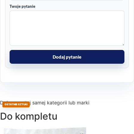
Twoje pytanie
Dodaj pytanie
Dobrane z tej samej kategorii lub marki
OSTATNIE SZTUKI
Do kompletu