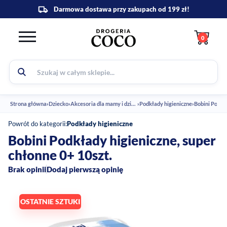
0
Strona główna
›
Dziecko
›
Akcesoria dla mamy i dziecka
›
Podkłady higieniczne
›
Bobini Podkła
Powrót do kategorii:
Podkłady higieniczne
Bobini Podkłady higieniczne, super
chłonne 0+ 10szt.
Brak opinii
Dodaj pierwszą opinię
OSTATNIE SZTUKI