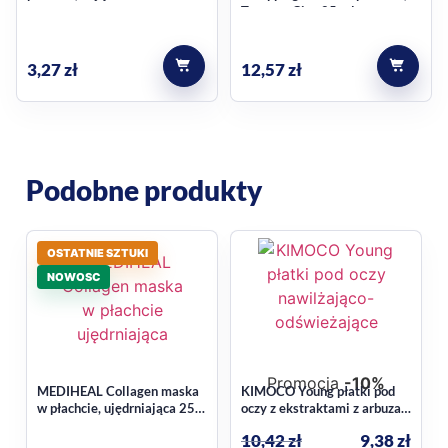
Teatree, Cica 25 ml
3,27
zł
12,57
zł
Podobne produkty
OSTATNIE SZTUKI
NOWOSC
Promocja
-10%
MEDIHEAL Collagen maska
KIMOCO Young płatki pod
w płachcie, ujędrniająca 25
oczy z ekstraktami z arbuza i
ml
aloesu, nawilżająco-
10,42
zł
9,38
zł
odświeżające 40 g