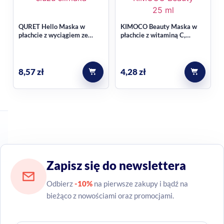
QURET Hello Maska w
KIMOCO Beauty Maska w
płachcie z wyciągiem ze
płachcie z witaminą C,
śluzu ślimaka 25g
rozświetlenie i regeneracja
25ml
8,57
zł
4,28
zł
Zapisz się do newslettera
Odbierz
-10%
na pierwsze zakupy i bądź na
bieżąco z nowościami oraz promocjami.