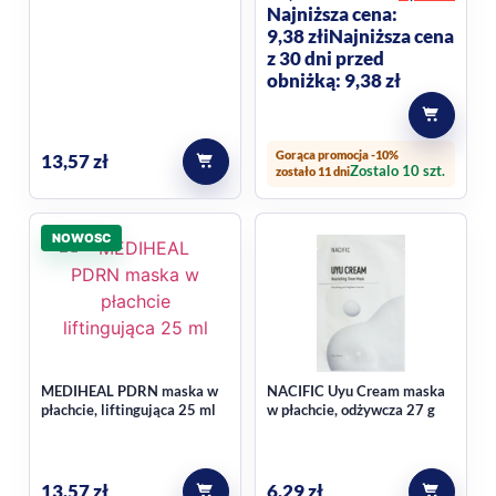
Najniższa cena:
9,38
zł
i
Najniższa cena
z 30 dni przed
obniżką: 9,38 zł
Gorąca promocja -10%
13,57
zł
Zostalo 10 szt.
zostało 11 dni
NOWOSC
MEDIHEAL PDRN maska w
NACIFIC Uyu Cream maska
płachcie, liftingująca 25 ml
w płachcie, odżywcza 27 g
13,57
zł
6,29
zł