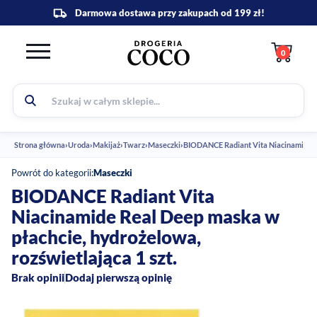
0
Strona główna
›
Uroda
›
Makijaż
›
Twarz
›
Maseczki
›
BIODANCE Radiant Vita Niacinamide Re
Powrót do kategorii:
Maseczki
BIODANCE Radiant Vita
Niacinamide Real Deep maska w
płachcie, hydrożelowa,
rozświetlająca 1 szt.
Brak opinii
Dodaj pierwszą opinię