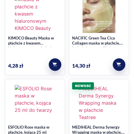
KIMOCO Beauty Maska w
NACIFIC Green Tea Cica
płachcie z kwasem
Collagen maska w płachcie,
hialuronowym wygładzająco-
hydrożelowa, nawilżająco -
nawilżająca 23ml
kojąca 35 g
4,28
zł
14,30
zł
NOWOSC
ESFOLIO Rose maska w
MEDIHEAL Derma Synergy
płachcie, kojąca 25 ml
Wrapping maska w płachcie,