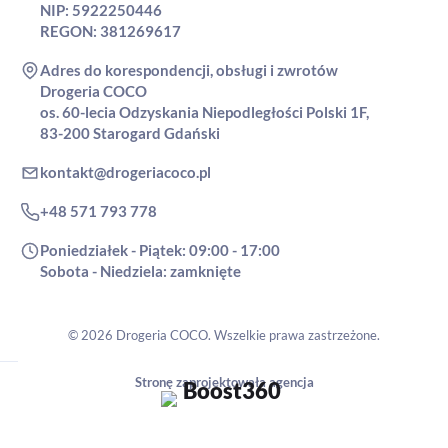
NIP: 5922250446
REGON: 381269617
Adres do korespondencji, obsługi i zwrotów
Drogeria COCO
os. 60-lecia Odzyskania Niepodległości Polski 1F,
83-200 Starogard Gdański
kontakt@drogeriacoco.pl
+48 571 793 778
Poniedziałek - Piątek: 09:00 - 17:00
Sobota - Niedziela: zamknięte
© 2026 Drogeria COCO. Wszelkie prawa zastrzeżone.
Stronę zaprojektowała agencja