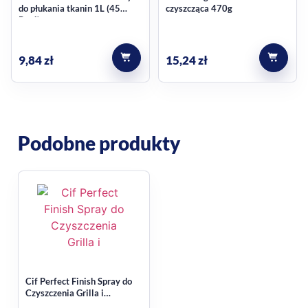
do płukania tkanin 1L (45
czyszcząca 470g
Prań)
Ważne wskazówki przed
użyciem
9,84
zł
15,24
zł
Środek jest przeznaczony do stali nierdzewnej. Nie należy
stosować go na tworzywach sztucznych, aluminium, srebrze,
marmurze, kamieniu ani drewnie. Przed użyciem na
Podobne produkty
powierzchniach malowanych i emaliowanych warto
wykonać próbę w mało widocznym miejscu. Zawsze stosuj
produkt zgodnie z etykietą.
Najczęstsze pytania
Czy ten spray nadaje się do
codziennego czyszczenia stali
Cif Perfect Finish Spray do
nierdzewnej?
Czyszczenia Grilla i
Piekarnika – 435 ml