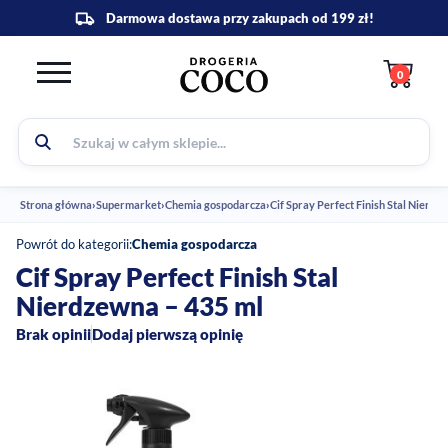
0
Strona główna
›
Supermarket
›
Chemia gospodarcza
›
Cif Spray Perfect Finish Stal Nierdz
Powrót do kategorii:
Chemia gospodarcza
Cif Spray Perfect Finish Stal
Nierdzewna – 435 ml
Brak opinii
Dodaj pierwszą opinię