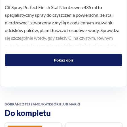
Cif Spray Perfect Finish Stal Nierdzewna 435 ml to
specjalistyczny spray do czyszczenia powierzchni ze stali
nierdzewnej, stworzony z myślą o codziennym usuwaniu
odcisków palców, plam tłuszczu i osadów z wody. Sprawdza
się szczególnie wtedy, gdy zależy Ci na czystym, równym
wykończeniu bez smug i na szybkim odświeżeniu wyglądu
sprzętów w kuchni i łazience.
Pokaż opis
Połysk i czysta powierzchnia
bez smug
Formuła produktu pomaga przywrócić estetyczny wygląd
stali nierdzewnej, a testy laboratoryjne potwierdzają 100%
DOBRANE Z TEJ SAMEJ KATEGORII LUB MARKI
połysk po zastosowaniu produktu. Spray ułatwia
Do kompletu
równomierne rozprowadzenie środka i dotarcie do trudno
dostępnych miejsc, co jest praktyczne przy frontach,